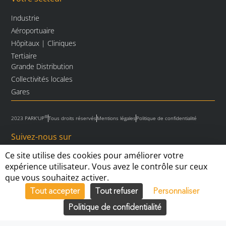
Industrie
Aéroportuaire
Hôpitaux | Cliniques
Tertiaire
Grande Distribution
Collectivités locales
Gares
®
2023 PARK'UP
Tous droits réservés
Mentions légales
Politique de confidentialité
Suivez-nous sur
Ce site utilise des cookies pour améliorer votre
expérience utilisateur. Vous avez le contrôle sur ceux
que vous souhaitez activer.
Tout accepter
Tout refuser
Personnaliser
Inscription Newsletter
Politique de confidentialité